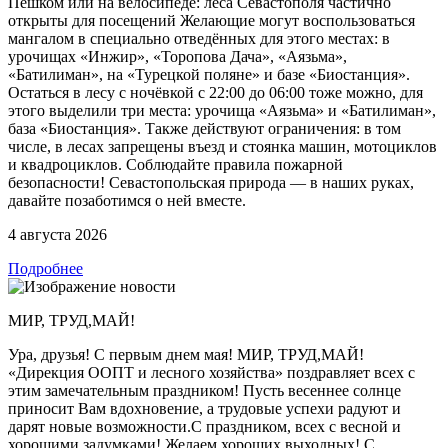
Пешком или на велосипеде: леса Севастополя частично
открыты для посещений Желающие могут воспользоваться
мангалом в специально отведённых для этого местах: в
урочищах «Инжир», «Торопова Дача», «Аязьма»,
«Батилиман», на «Турецкой поляне» и базе «Биостанция».
Остаться в лесу с ночёвкой с 22:00 до 06:00 тоже можно, для
этого выделили три места: урочища «Аязьма» и «Батилиман»,
база «Биостанция». Также действуют ограничения: в том
числе, в лесах запрещены въезд и стоянка машин, мотоциклов
и квадроциклов. Соблюдайте правила пожарной
безопасности! Севастопольская природа — в наших руках,
давайте позаботимся о ней вместе.
4 августа 2026
Подробнее
МИР, ТРУД,МАЙ!
Ура, друзья! С первым днем мая! МИР, ТРУД,МАЙ!
«Дирекция ООПТ и лесного хозяйства» поздравляет всех с
этим замечательным праздником! Пусть весеннее солнце
приносит Вам вдохновение, а трудовые успехи радуют и
дарят новые возможности.С праздником, всех с весной и
хорошими задумками! Желаем хороших выходных! С