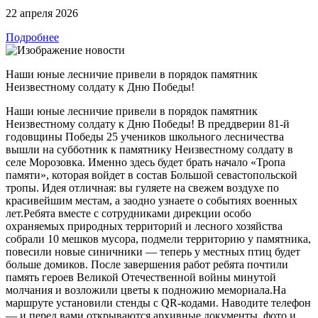
22 апреля 2026
Подробнее
Наши юные лесничие привели в порядок памятник
Неизвестному солдату к Дню Победы!
Наши юные лесничие привели в порядок памятник
Неизвестному солдату к Дню Победы! В преддверии 81-й
годовщины Победы 25 учеников школьного лесничества
вышли на субботник к памятнику Неизвестному солдату в
селе Морозовка. Именно здесь будет брать начало «Тропа
памяти», которая войдет в состав Большой севастопольской
тропы. Идея отличная: вы гуляете на свежем воздухе по
красивейшим местам, а заодно узнаете о событиях военных
лет.Ребята вместе с сотрудниками дирекции особо
охраняемых природных территорий и лесного хозяйства
собрали 10 мешков мусора, подмели территорию у памятника,
повесили новые синичники — теперь у местных птиц будет
больше домиков. После завершения работ ребята почтили
память героев Великой Отечественной войны минутой
молчания и возложили цветы к подножию мемориала.На
маршруте установили стенды с QR-кодами. Наводите телефон
— и перед вами открываются архивные документы, фото и