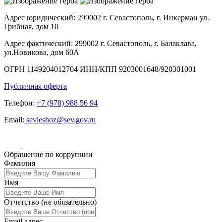
Адрес юридический:
299002 г. Севастополь, г. Инкерман ул.
Грибная, дом 10
Адрес фактический:
299002 г. Севастополь, г. Балаклава,
ул.Новикова, дом 60А
ОГРН
1149204012704
ИНН/КПП
9203001648/920301001
Публичная оферта
Телефон:
+7 (978) 988 56 94
Email:
sevleshoz@sev.gov.ru
Обращение по коррупции
Leave
Фамилия
this
field
Имя
blank
Отчетство
(не обязательно)
Email адрес