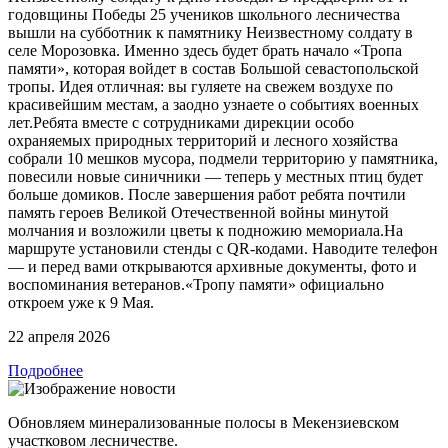
годовщины Победы 25 учеников школьного лесничества
вышли на субботник к памятнику Неизвестному солдату в
селе Морозовка. Именно здесь будет брать начало «Тропа
памяти», которая войдет в состав Большой севастопольской
тропы. Идея отличная: вы гуляете на свежем воздухе по
красивейшим местам, а заодно узнаете о событиях военных
лет.Ребята вместе с сотрудниками дирекции особо
охраняемых природных территорий и лесного хозяйства
собрали 10 мешков мусора, подмели территорию у памятника,
повесили новые синичники — теперь у местных птиц будет
больше домиков. После завершения работ ребята почтили
память героев Великой Отечественной войны минутой
молчания и возложили цветы к подножию мемориала.На
маршруте установили стенды с QR-кодами. Наводите телефон
— и перед вами открываются архивные документы, фото и
воспоминания ветеранов.«Тропу памяти» официально
откроем уже к 9 Мая.
22 апреля 2026
Подробнее
Обновляем минерализованные полосы в Мекензиевском
участковом лесничестве.