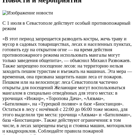
Новости и мероприятия
С 1 июля в Севастополе действует особый противопожарный
режим
«В этот период запрещается разводить костры, жечь траву и
мусор в садовых товариществах, лесах и населенных пунктах,
готовить еду на открытом огне — на время действия
противопожарного режима использовать мангалы могут
только заведения общепита», — объяснил Михаил Развожаев.
Также запрещено посещение лесов: на территорию нельзя
заходить пешим туристам и въезжать на машинах. Эта мера —
временная, она призвана защитить наши леса от пожаров.
Пешком или на велосипеде: леса Севастополя частично
открыты для посещений Желающие могут воспользоваться
мангалом в специально отведённых для этого местах: в
урочищах «Инжир», «Торопова Дача», «Аязьма»,
«Батилиман», на «Турецкой поляне» и базе «Биостанция».
Остаться в лесу с ночёвкой с 22:00 до 06:00 тоже можно, для
этого выделили три места: урочища «Аязьма» и «Батилиман»,
база «Биостанция». Также действуют ограничения: в том
числе, в лесах запрещены въезд и стоянка машин, мотоциклов
и квадроциклов. Соблюдайте правила пожарной