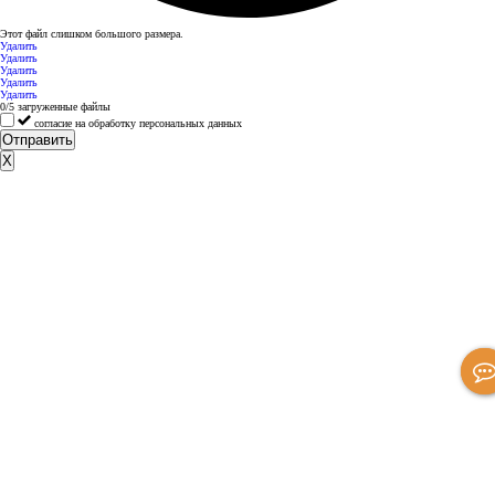
Этот файл слишком большого размера.
Удалить
Удалить
Удалить
Удалить
Удалить
0
/
5
загруженные файлы
согласие на обработку персональных данных
Отправить
X