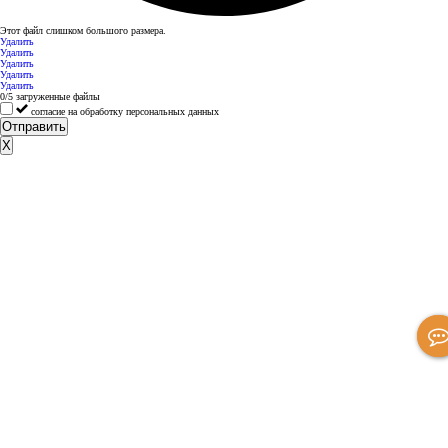
Этот файл слишком большого размера.
Удалить
Удалить
Удалить
Удалить
Удалить
0
/
5
загруженные файлы
согласие на обработку персональных данных
Отправить
X