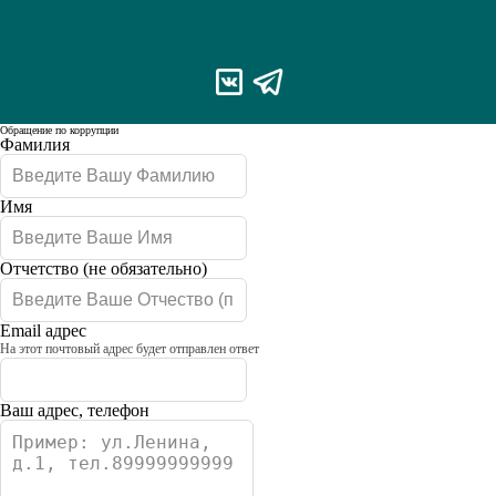
Обращение по коррупции
Leave
Фамилия
this
field
blank
Имя
Отчетство
(не обязательно)
Email адрес
На этот почтовый адрес будет отправлен ответ
Ваш адрес, телефон