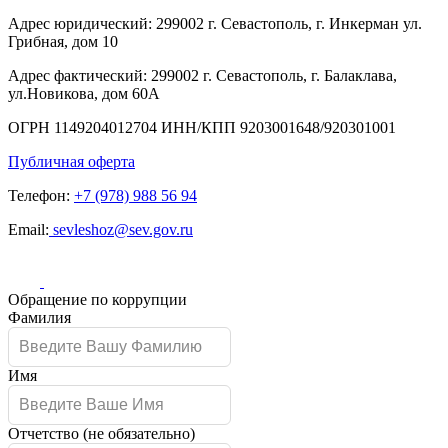
Адрес юридический:
299002 г. Севастополь, г. Инкерман ул.
Грибная, дом 10
Адрес фактический:
299002 г. Севастополь, г. Балаклава,
ул.Новикова, дом 60А
ОГРН
1149204012704
ИНН/КПП
9203001648/920301001
Публичная оферта
Телефон:
+7 (978) 988 56 94
Email:
sevleshoz@sev.gov.ru
Обращение по коррупции
Leave
Фамилия
this
field
blank
Имя
Отчетство
(не обязательно)