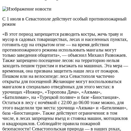
С 1 июля в Севастополе действует особый противопожарный
режим
«В этот период запрещается разводить костры, жечь траву и
мусор в садовых товариществах, лесах и населенных пунктах,
готовить еду на открытом огне — на время действия
противопожарного режима использовать мангалы могут
только заведения общепита», — объяснил Михаил Развожаев.
Также запрещено посещение лесов: на территорию нельзя
заходить пешим туристам и въезжать на машинах. Эта мера —
временная, она призвана защитить наши леса от пожаров.
Пешком или на велосипеде: леса Севастополя частично
открыты для посещений Желающие могут воспользоваться
мангалом в специально отведённых для этого местах: в
урочищах «Инжир», «Торопова Дача», «Аязьма»,
«Батилиман», на «Турецкой поляне» и базе «Биостанция».
Остаться в лесу с ночёвкой с 22:00 до 06:00 тоже можно, для
этого выделили три места: урочища «Аязьма» и «Батилиман»,
база «Биостанция». Также действуют ограничения: в том
числе, в лесах запрещены въезд и стоянка машин, мотоциклов
и квадроциклов. Соблюдайте правила пожарной
безопасности! Севастопольская природа — в наших руках,