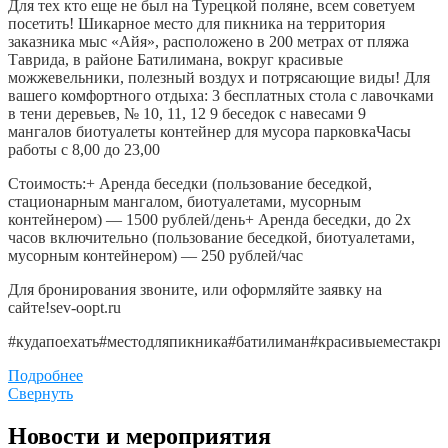
Для тех кто еще не был на Турецкой поляне, всем советуем
посетить! Шикарное место для пикника на территория
заказника мыс «Айя», расположено в 200 метрах от пляжа
Таврида, в районе Батилимана, вокруг красивые
можжевельники, полезный воздух и потрясающие виды! Для
вашего комфортного отдыха: 3 бесплатных стола с лавочками
в тени деревьев, № 10, 11, 12 9 беседок с навесами 9
мангалов биотуалеты контейнер для мусора парковкаЧасы
работы с 8,00 до 23,00
Стоимость:+ Аренда беседки (пользование беседкой,
стационарным мангалом, биотуалетами, мусорным
контейнером) — 1500 рублей/день+ Аренда беседки, до 2х
часов включительно (пользование беседкой, биотуалетами,
мусорным контейнером) — 250 рублей/час
Для бронирования звоните, или оформляйте заявку на
сайте!sev-oopt.ru
#кудапоехать#местодляпикника#батилиман#красивыеместакры
Подробнее
Свернуть
Новости и мероприятия