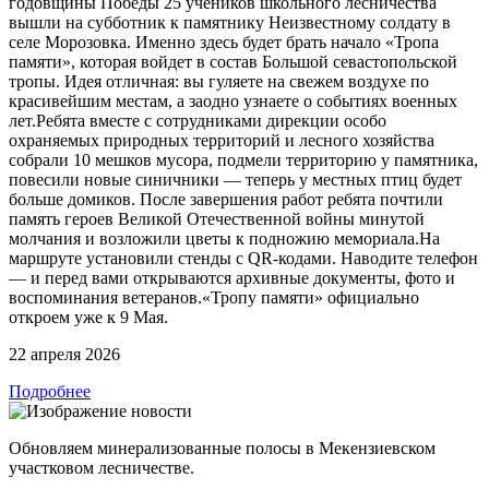
годовщины Победы 25 учеников школьного лесничества
вышли на субботник к памятнику Неизвестному солдату в
селе Морозовка. Именно здесь будет брать начало «Тропа
памяти», которая войдет в состав Большой севастопольской
тропы. Идея отличная: вы гуляете на свежем воздухе по
красивейшим местам, а заодно узнаете о событиях военных
лет.Ребята вместе с сотрудниками дирекции особо
охраняемых природных территорий и лесного хозяйства
собрали 10 мешков мусора, подмели территорию у памятника,
повесили новые синичники — теперь у местных птиц будет
больше домиков. После завершения работ ребята почтили
память героев Великой Отечественной войны минутой
молчания и возложили цветы к подножию мемориала.На
маршруте установили стенды с QR-кодами. Наводите телефон
— и перед вами открываются архивные документы, фото и
воспоминания ветеранов.«Тропу памяти» официально
откроем уже к 9 Мая.
22 апреля 2026
Подробнее
Обновляем минерализованные полосы в Мекензиевском
участковом лесничестве.