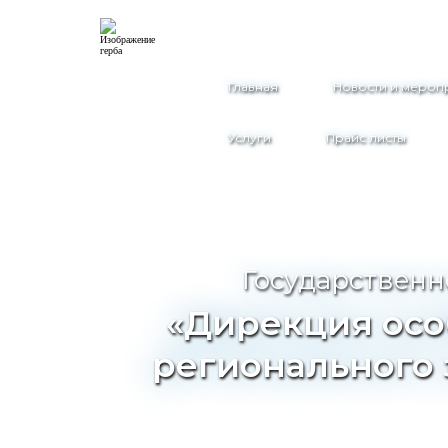
Главная
Новости и мероп
Услуги
Прайс листы
Государственн
«Дирекция осо
регионального 