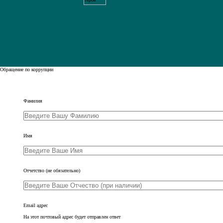
Обращение по коррупции
Leave
Фамилия
this
field
blank
Имя
Отчетство
(не обязательно)
Email адрес
На этот почтовый адрес будет отправлен ответ