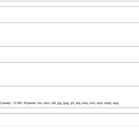
змер - 25 Mb; Форматы: doc, docx, pdf, jpg, jpeg, gif, png, bmp, mov, mp4, mpeg, mpg