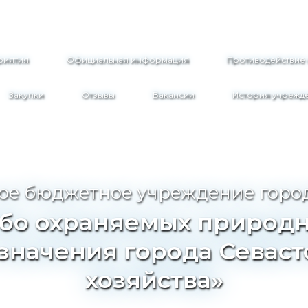
риятия
Официальная информация
Противодействие
Закупки
Отзывы
Вакансии
История учрежд
ое бюджетное учреждение горо
бо охраняемых природ
значения города Севаст
хозяйства»