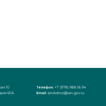
дом 10
Телефон:
+7 (978) 988 56 94
 дом 60А
Email:
sevleshoz@sev.gov.ru