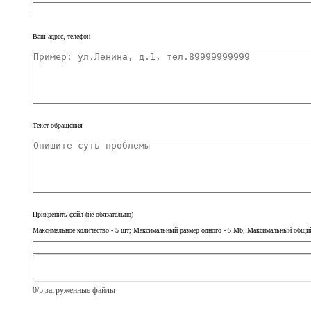
Ваш адрес, телефон
Текст обращения
Прикрепить файл
(не обязательно)
Максимальное количество - 5 шт; Максимальный размер одного - 5 Mb; Максимальный общий ра
0
/
5
загруженные файлы