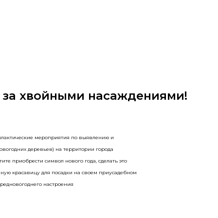
ь за хвойными насаждениями!
илактические мероприятия по выявлению и
овогодних деревьев) на территории города
ите приобрести символ нового года, сделать это
еную красавицу для посадки на своем приусадебном
предновогоднего настроения