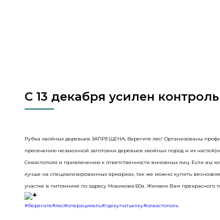
С 13 декабря усилен контрол
Рубка хвойных деревьев ЗАПРЕЩЕНА, берегите лес! Организованы проф
пресечению незаконной заготовки деревьев хвойных пород и их частей(н
Севастополя и привлечению к ответственности виновных лиц. Если вы хот
лучше на специализированных ярмарках, так же можно купить вечнозел
участке в питомнике по адресу Новикова 60а. Желаем Вам прекрасного 
#берегите
#лес
#операцияель
#гдекупитьелку
#севастополь