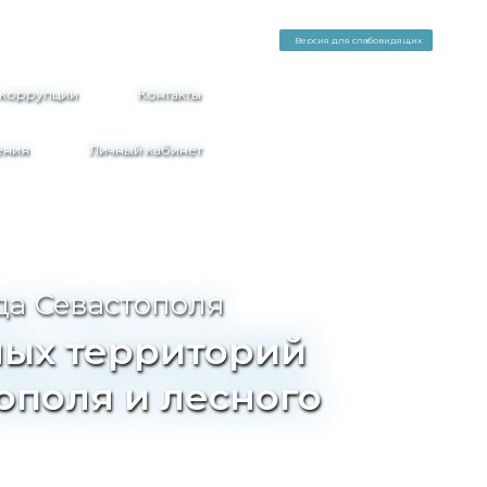
Версия для слабовидящих
 коррупции
Контакты
ения
Личный кабинет
да Севастополя
ных территорий
ополя и лесного