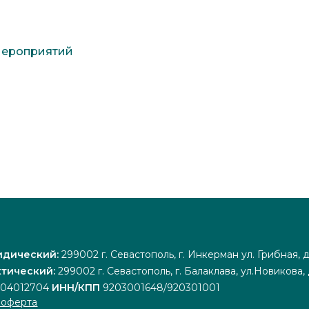
 мероприятий
идический:
299002 г. Севастополь, г. Инкерман ул. Грибная, 
тический:
299002 г. Севастополь, г. Балаклава, ул.Новикова,
204012704
ИНН/КПП
9203001648/920301001
 оферта