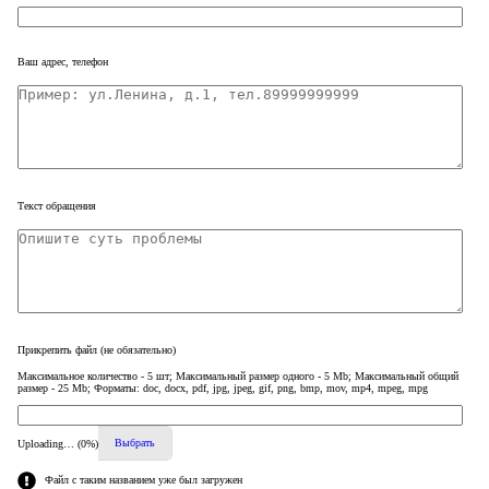
Ваш адрес, телефон
Текст обращения
Прикрепить файл
(не обязательно)
Максимальное количество - 5 шт; Максимальный размер одного - 5 Mb; Максимальный общий
размер - 25 Mb; Форматы: doc, docx, pdf, jpg, jpeg, gif, png, bmp, mov, mp4, mpeg, mpg
Выбрать
Uploading… (
0
%)
Файл с таким названием уже был загружен