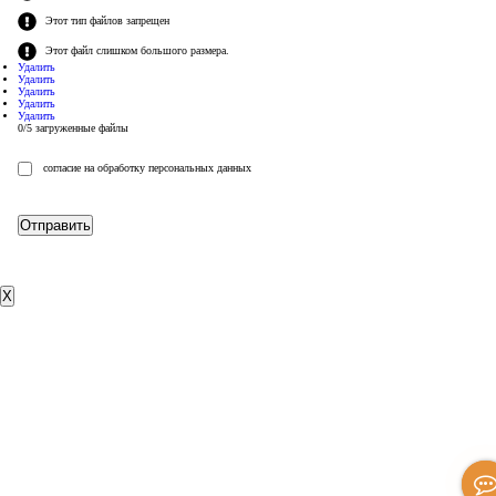
Этот тип файлов запрещен
Этот файл слишком большого размера.
Удалить
Удалить
Удалить
Удалить
Удалить
0
/
5
загруженные файлы
согласие на обработку персональных данных
Отправить
X