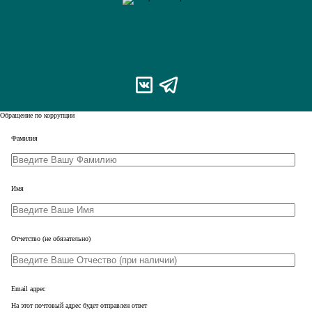
Обращение по коррупции
Leave
Фамилия
this
field
blank
Имя
Отчетство
(не обязательно)
Email адрес
На этот почтовый адрес будет отправлен ответ