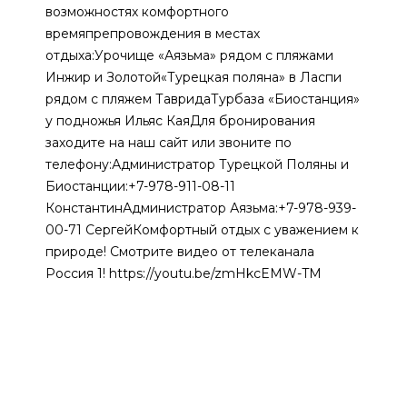
возможностях комфортного
времяпрепровождения в местах
отдыха:Урочище «Аязьма» рядом с пляжами
Инжир и Золотой«Турецкая поляна» в Ласпи
рядом с пляжем ТавридаТурбаза «Биостанция»
у подножья Ильяс КаяДля бронирования
заходите на наш сайт или звоните по
телефону:Администратор Турецкой Поляны и
Биостанции:+7-978-911-08-11
КонстантинАдминистратор Аязьма:+7-978-939-
00-71 СергейКомфортный отдых с уважением к
природе! Смотрите видео от телеканала
Россия 1! https://youtu.be/zmHkcEMW-TM