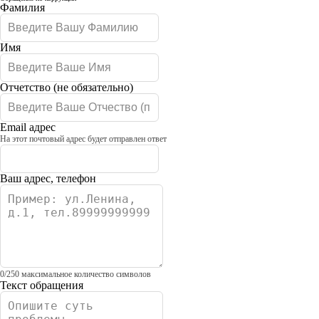
Leave
Фамилия
this
field
blank
Имя
Отчетство
(не обязательно)
Email адрес
На этот почтовый адрес будет отправлен ответ
Ваш адрес, телефон
0
/
250
максимальное количество символов
Текст обращения