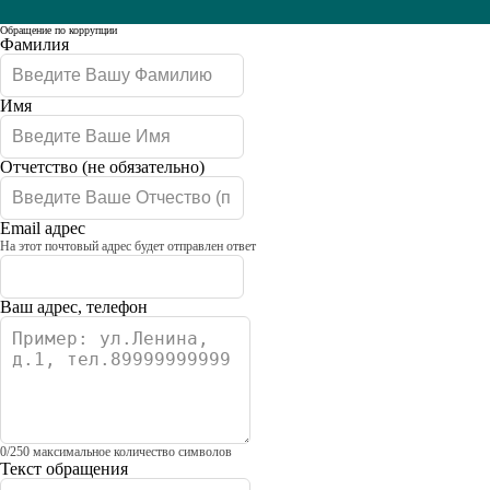
Обращение по коррупции
Leave
Фамилия
this
field
blank
Имя
Отчетство
(не обязательно)
Email адрес
На этот почтовый адрес будет отправлен ответ
Ваш адрес, телефон
0
/
250
максимальное количество символов
Текст обращения