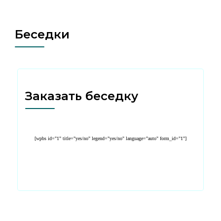
Беседки
Заказать беседку
[wpbs id="1" title="yes/no" legend="yes/no" language="auto" form_id="1"]