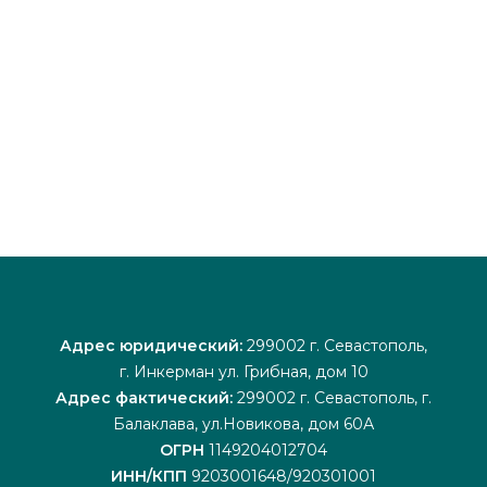
Адрес юридический:
299002 г. Севастополь,
г. Инкерман ул. Грибная, дом 10
Адрес фактический:
299002 г. Севастополь, г.
Балаклава, ул.Новикова, дом 60А
ОГРН
1149204012704
ИНН/КПП
9203001648/920301001