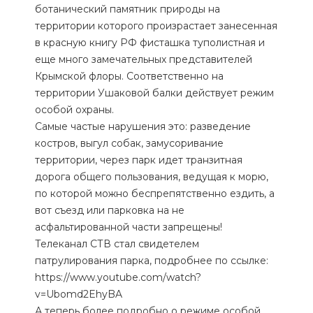
ботанический памятник природы на
территории которого произрастает занесенная
в красную книгу РФ фисташка туполистная и
еще много замечательных представителей
Крымской флоры. Соответственно на
территории Ушаковой балки действует режим
особой охраны.
Самые частые нарушения это: разведение
костров, выгул собак, замусоривание
территории, через парк идет транзитная
дорога общего пользования, ведущая к морю,
по которой можно беспрепятственно ездить, а
вот съезд или парковка на не
асфальтированной части запрещены!
Телеканал СТВ стал свидетелем
патрулирования парка, подробнее по ссылке:
https://www.youtube.com/watch?
v=Ubomd2EhyBA
А теперь более подробно о режиме особой