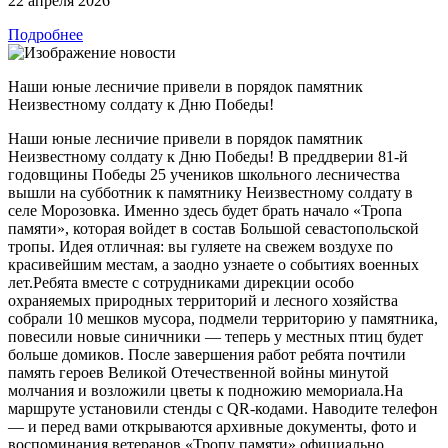
22 апреля 2026
Подробнее
Наши юные лесничие привели в порядок памятник
Неизвестному солдату к Дню Победы!
Наши юные лесничие привели в порядок памятник
Неизвестному солдату к Дню Победы! В преддверии 81-й
годовщины Победы 25 учеников школьного лесничества
вышли на субботник к памятнику Неизвестному солдату в
селе Морозовка. Именно здесь будет брать начало «Тропа
памяти», которая войдет в состав Большой севастопольской
тропы. Идея отличная: вы гуляете на свежем воздухе по
красивейшим местам, а заодно узнаете о событиях военных
лет.Ребята вместе с сотрудниками дирекции особо
охраняемых природных территорий и лесного хозяйства
собрали 10 мешков мусора, подмели территорию у памятника,
повесили новые синичники — теперь у местных птиц будет
больше домиков. После завершения работ ребята почтили
память героев Великой Отечественной войны минутой
молчания и возложили цветы к подножию мемориала.На
маршруте установили стенды с QR-кодами. Наводите телефон
— и перед вами открываются архивные документы, фото и
воспоминания ветеранов.«Тропу памяти» официально