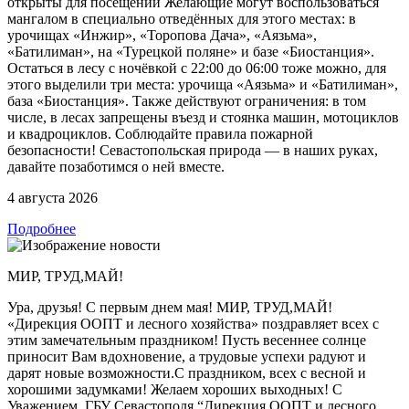
открыты для посещений Желающие могут воспользоваться
мангалом в специально отведённых для этого местах: в
урочищах «Инжир», «Торопова Дача», «Аязьма»,
«Батилиман», на «Турецкой поляне» и базе «Биостанция».
Остаться в лесу с ночёвкой с 22:00 до 06:00 тоже можно, для
этого выделили три места: урочища «Аязьма» и «Батилиман»,
база «Биостанция». Также действуют ограничения: в том
числе, в лесах запрещены въезд и стоянка машин, мотоциклов
и квадроциклов. Соблюдайте правила пожарной
безопасности! Севастопольская природа — в наших руках,
давайте позаботимся о ней вместе.
4 августа 2026
Подробнее
МИР, ТРУД,МАЙ!
Ура, друзья! С первым днем мая! МИР, ТРУД,МАЙ!
«Дирекция ООПТ и лесного хозяйства» поздравляет всех с
этим замечательным праздником! Пусть весеннее солнце
приносит Вам вдохновение, а трудовые успехи радуют и
дарят новые возможности.С праздником, всех с весной и
хорошими задумками! Желаем хороших выходных! С
Уважением, ГБУ Севастополя “Дирекция ООПТ и лесного