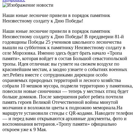
Наши юные лесничие привели в порядок памятник
Неизвестному солдату к Дню Победы!
Наши юные лесничие привели в порядок памятник
Неизвестному солдату к Дню Победы! В преддверии 81-й
годовщины Победы 25 учеников школьного лесничества
вышли на субботник к памятнику Неизвестному солдату в
селе Морозовка. Именно здесь будет брать начало «Тропа
памяти», которая войдет в состав Большой севастопольской
тропы. Идея отличная: вы гуляете на свежем воздухе по
красивейшим местам, а заодно узнаете о событиях военных
лет.Ребята вместе с сотрудниками дирекции особо
охраняемых природных территорий и лесного хозяйства
собрали 10 мешков мусора, подмели территорию у памятника,
повесили новые синичники — теперь у местных птиц будет
больше домиков. После завершения работ ребята почтили
память героев Великой Отечественной войны минутой
молчания и возложили цветы к подножию мемориала.На
маршруте установили стенды с QR-кодами. Наводите телефон
— и перед вами открываются архивные документы, фото и
воспоминания ветеранов.«Тропу памяти» официально
откроем уже к 9 Мая.