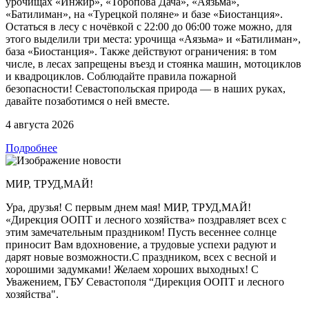
урочищах «Инжир», «Торопова Дача», «Аязьма»,
«Батилиман», на «Турецкой поляне» и базе «Биостанция».
Остаться в лесу с ночёвкой с 22:00 до 06:00 тоже можно, для
этого выделили три места: урочища «Аязьма» и «Батилиман»,
база «Биостанция». Также действуют ограничения: в том
числе, в лесах запрещены въезд и стоянка машин, мотоциклов
и квадроциклов. Соблюдайте правила пожарной
безопасности! Севастопольская природа — в наших руках,
давайте позаботимся о ней вместе.
4 августа 2026
Подробнее
МИР, ТРУД,МАЙ!
Ура, друзья! С первым днем мая! МИР, ТРУД,МАЙ!
«Дирекция ООПТ и лесного хозяйства» поздравляет всех с
этим замечательным праздником! Пусть весеннее солнце
приносит Вам вдохновение, а трудовые успехи радуют и
дарят новые возможности.С праздником, всех с весной и
хорошими задумками! Желаем хороших выходных! С
Уважением, ГБУ Севастополя “Дирекция ООПТ и лесного
хозяйства".