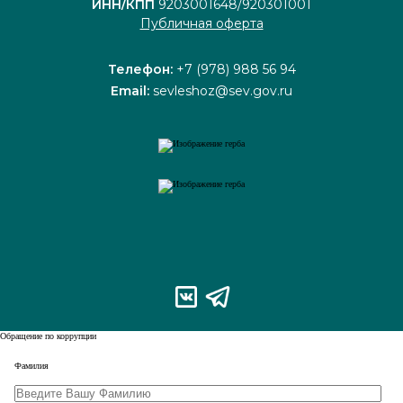
ИНН/КПП
9203001648/920301001
Публичная оферта
Телефон:
+7 (978) 988 56 94
Email:
sevleshoz@sev.gov.ru
Обращение по коррупции
Leave
Фамилия
this
field
blank