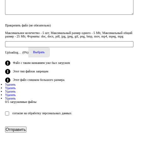
Прикрепить файл
(не обязательно)
Максимальное количество - 5 шт; Максимальный размер одного - 5 Mb; Максимальный общий
размер - 25 Mb; Форматы: doc, docx, pdf, jpg, jpeg, gif, png, bmp, mov, mp4, mpeg, mpg
Выбрать
Uploading… (
0
%)
Файл с таким названием уже был загружен
Этот тип файлов запрещен
Этот файл слишком большого размера.
Удалить
Удалить
Удалить
Удалить
Удалить
0
/
5
загруженные файлы
согласие на обработку персональных данных
Отправить