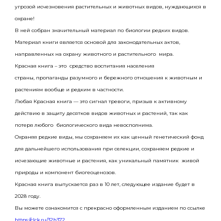
угрозой исчезновения растительных и животных видов, нуждающихся в
охране!
В ней собран значительный материал по биологии редких видов.
Материал книги является основой для законодательных актов,
направленных на охрану животного и растительного мира.
Красная книга – это средство воспитания населения
страны, пропаганды разумного и бережного отношения к животным и
растениям вообще и редким в частности.
Любая Красная книга — это сигнал тревоги, призыв к активному
действию в защиту десятков видов животных и растений, так как
потеря любого биологического вида невосполнима.
Охраняя редкие виды, мы сохраняем их как ценный генетический фонд
для дальнейшего использования при селекции, сохраняем редкие и
исчезающие животные и растения, как уникальный памятник живой
природы и компонент биогеоценозов.
Красная книга выпускается раз в 10 лет, следующее издание будет в
2028 году.
Вы можете ознакомится с прекрасно оформленным изданием по ссылке
https://clck.ru/32h372