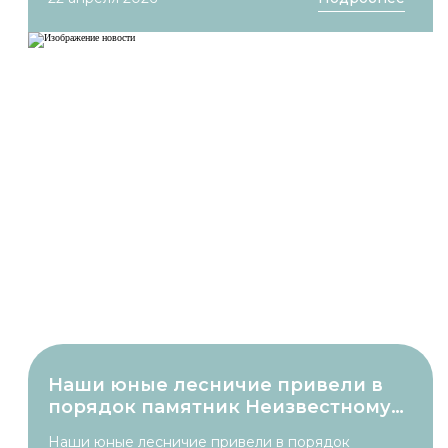
Ребятам рассказали о правилах пожарной
безопасности в лесах, о том какие виды лесных
пожаров бывают, и что делать, чтобы их
избежать. Узнали много интересного и
полезного, и даже попробовали себя в роли
пожарных! Ребята проявляли искренний
интерес, у нас получилось продуктивное и
насыщенное общение. Очень приятно, что
подрастающее поколение активно
интересуется вопросами сохранения лесов и
бережного отношения к природе! Всегда рады
нашим гостям! С Уважением, ГБУ Севастополя
«Дирекция ООПТ и лесного хозяйства».
Наши юные лесничие привели в
порядок памятник Неизвестному
солдату к Дню Победы!
Наши юные лесничие привели в порядок