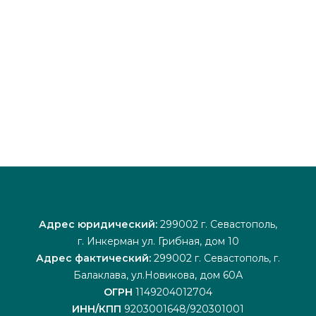
Адрес юридический:
299002 г. Севастополь,
г. Инкерман ул. Грибная, дом 10
Адрес фактический:
299002 г. Севастополь, г.
Балаклава, ул.Новикова, дом 60А
ОГРН
1149204012704
ИНН/КПП
9203001648/920301001