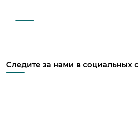
насыщенное общение. Очень приятно,
что подрастающее поколение ак
интересуется вопросами сохран
лесов и бережного отношения к
природе! Всегда рады нашим гостям! С
Уважением, ГБУ Севастополя
«Дирекция ООПТ и лесного хозяй
Следите за нами в социальных 