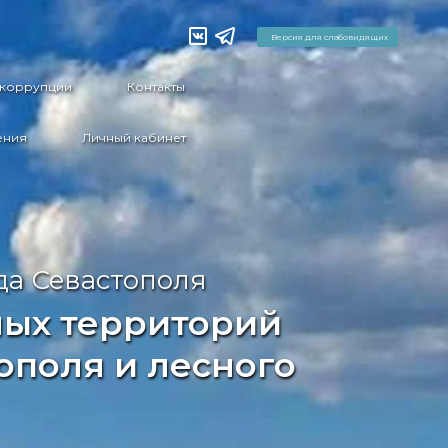
Версия для слабовидящих
 коррупции
Контакты
ения
Личный кабинет
да Севастополя
ных территорий
ополя и лесного