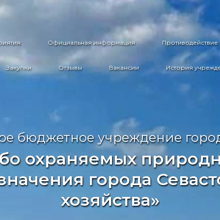
риятия
Официальная информация
Противодействие
Закупки
Отзывы
Вакансии
История учрежд
ое бюджетное учреждение горо
бо охраняемых природ
значения города Севаст
хозяйства»