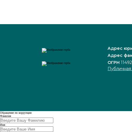
Адрес юр
Адрес фак
ОГРН
1149
Публичная
Обращение по коррупции
Leave
Фамилия
this
field
Имя
blank